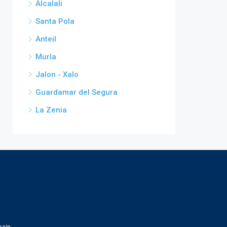
Alcalali
Santa Pola
Anteil
Murla
Jalon - Xalo
Guardamar del Segura
La Zenia
pain.