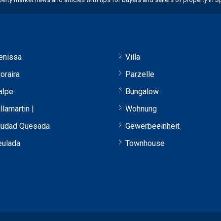
enissa
Villa
oraira
Parzelle
alpe
Bungalow
llamartin |
Wohnung
iudad Quesada
Gewerbeeinheit
eulada
Townhouse