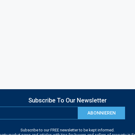
Subscribe To Our Newsletter
ABONNIEREN
Subscribe to our FREE newsletter to be kept informed.
erty market news and articles with tips for buyers and sellers of property in S