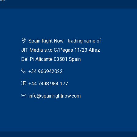
Spain Right Now - trading name of
JIT Media s.r.o C/Pegas 11/23 Alfaz
Del Pi Alicante 03581 Spain
+34 966942022
+44 7498 984 177
info@spainrightnow.com