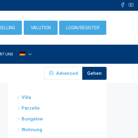
SELLING
VALUTION
LOGIN/REGISTER
MIT UNS
Advanced
Gehen
Villa
Parzelle
Bungalow
Wohnung