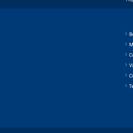
B
M
C
Vi
C
T